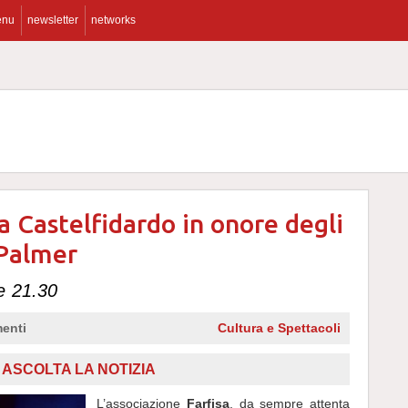
enu
newsletter
networks
a Castelfidardo in onore degli
 Palmer
e 21.30
enti
Cultura e Spettacoli
ASCOLTA LA NOTIZIA
L’associazione
Farfisa
, da sempre attenta