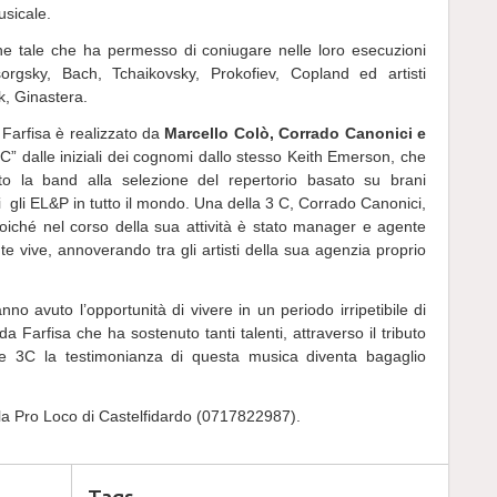
usicale.
e tale che ha permesso di coniugare nelle loro esecuzioni
sorgsky, Bach, Tchaikovsky, Prokofiev, Copland ed artisti
, Ginastera.
e Farfisa è realizzato da
Marcello Colò, Corrado Canonici e
3 C” dalle iniziali dei cognomi dallo stesso Keith Emerson, che
ato la band alla selezione del repertorio basato su brani
 gli EL&P in tutto il mondo. Una della 3 C, Corrado Canonici,
poiché nel corso della sua attività è stato manager e agente
 vive, annoverando tra gli artisti della sua agenzia proprio
nno avuto l’opportunità di vivere in un periodo irripetibile di
 Farfisa che ha sostenuto tanti talenti, attraverso il tributo
e 3C la testimonianza di questa musica diventa bagaglio
la Pro Loco di Castelfidardo (0717822987).