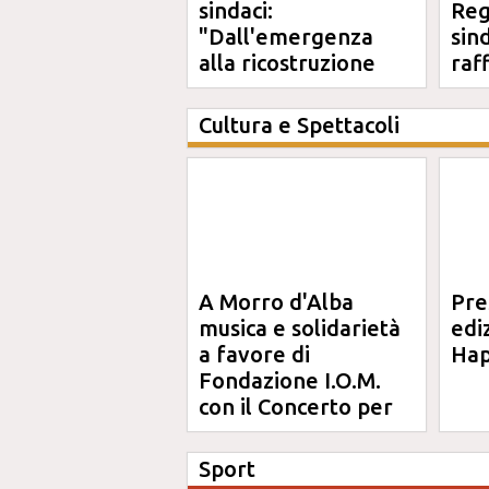
sindaci:
Reg
"Dall'emergenza
sin
alla ricostruzione
raf
definitiva"
Cultura e Spettacoli
A Morro d'Alba
Pre
musica e solidarietà
edi
a favore di
Hap
Fondazione I.O.M.
con il Concerto per
Anna
Sport