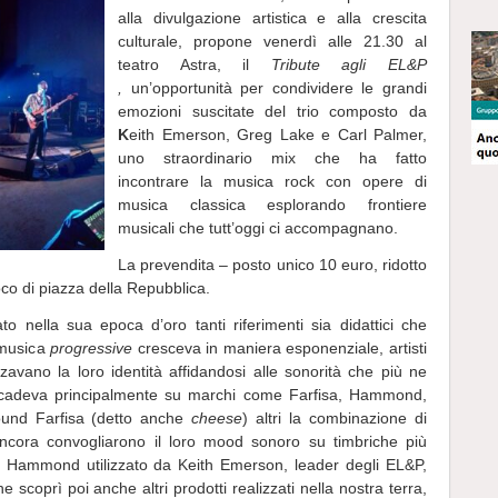
alla divulgazione artistica e alla crescita
culturale, propone
venerdì alle 21.30 al
teatro Astra
, il
Tribute agli EL&P
,
un’opportunità per condividere le grandi
emozioni suscitate del trio composto da
K
eith Emerson, Greg Lake e Carl Palmer
,
uno straordinario mix che ha fatto
incontrare la musica rock con opere di
musica classica esplorando frontiere
musicali che tutt’oggi ci accompagnano.
La prevendita – posto unico 10 euro, ridotto
oco di piazza della Repubblica.
 nella sua epoca d’oro tanti riferimenti sia didattici che
a musica
progressive
cresceva in maniera esponenziale, artisti
zzavano la loro identità affidandosi alle sonorità che più ne
 ricadeva principalmente su marchi come Farfisa, Hammond,
sound Farfisa (detto anche
cheese
) altri la combinazione di
 ancora convogliarono il loro mood sonoro su timbriche più
no Hammond utilizzato da Keith Emerson, leader degli EL&P,
coprì poi anche altri prodotti realizzati nella nostra terra,