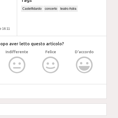
Tags
Castelfidardo
concerto
teatro Astra
re 16:11
dopo aver letto questo articolo?
Indifferente
Felice
D'accordo