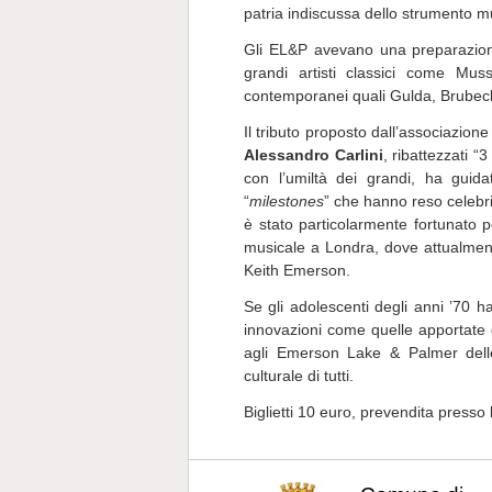
patria indiscussa dello strumento m
Gli EL&P avevano una preparazion
grandi artisti classici come Mus
contemporanei quali Gulda, Brubeck
Il tributo proposto dall’associazion
Alessandro Carlini
, ribattezzati “
con l’umiltà dei grandi, ha guid
“
milestones
” che hanno reso celebri
è stato particolarmente fortunato 
musicale a Londra, dove attualmente
Keith Emerson.
Se gli adolescenti degli anni ’70 ha
innovazioni come quelle apportate da
agli Emerson Lake & Palmer dell
culturale di tutti.
Biglietti
10 euro, prevendita presso 