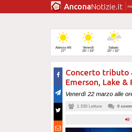
Ancona
Notizie.it
m
Adesso AN
Venerdì
Sabato
27°
25° / 33°
25° / 32°
Concerto tributo 
Domenica
25° / 32°
Emerson, Lake &
Venerdì 22 marzo alle or
1.330
Letture
0
comm