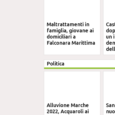
Maltrattamenti in
Cas
famiglia, giovane ai
dop
domiciliari a
un 
Falconara Marittima
den
del
Politica
Alluvione Marche
San
2022, Acquaroli ai
nuo