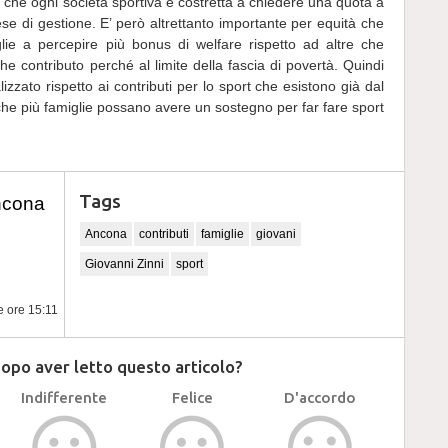
 che ogni società sportiva è costretta a chiedere una quota a
ese di gestione. E’ però altrettanto importante per equità che
ie a percepire più bonus di welfare rispetto ad altre che
he contributo perché al limite della fascia di povertà. Quindi
zzato rispetto ai contributi per lo sport che esistono già dal
he più famiglie possano avere un sostegno per far fare sport
Tags
ncona
Ancona
contributi
famiglie
giovani
Giovanni Zinni
sport
e ore 15:11
dopo aver letto questo articolo?
Indifferente
Felice
D'accordo