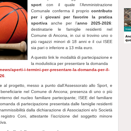
sport
con il quale l’Amministrazione
Comunale conferma il proprio
contributo
per i giovani per favorire la pratica
sportiva
anche per l’
anno 2025-2026
:
destinatarie le famiglie residenti nel
Comune di Ancona, in cui si trovino uno o
più ragazzi minori di 18 anni e il cui ISEE
sia pari o inferiore a 13 mila euro.
A questo link le modalità di partecipazione e
la modulistica per presentare la domanda
news/aperti-i-termini-per-presentare-la-domanda-per-il-
026
.
one al progetto, messo a punto dall’Assessorato allo Sport, e
e beneficiarie nel Comune di Ancona; presenza di uno o più
’interno del nucleo familiare partecipante; ISEE del familiare
 domanda di partecipazione presentata dalle famiglie residenti
ammissibilità dalla dichiarazione di Associazioni e/o Società
 registro Coni, attestante l’iscrizione del soggetto minore
tiva.