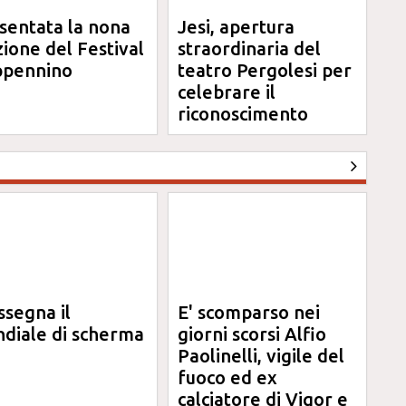
sentata la nona
Jesi, apertura
zione del Festival
straordinaria del
pennino
teatro Pergolesi per
celebrare il
riconoscimento
Unesco
ssegna il
E' scomparso nei
diale di scherma
giorni scorsi Alfio
Paolinelli, vigile del
fuoco ed ex
calciatore di Vigor e