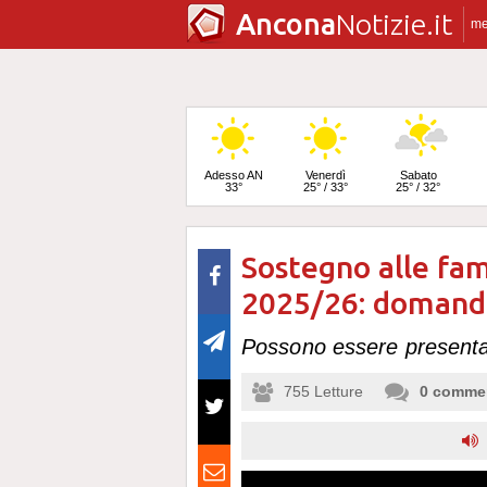
Ancona
Notizie.it
m
Adesso AN
Venerdì
Sabato
33°
25° / 33°
25° / 32°
Sostegno alle fam
Domenica
25° / 32°
2025/26: domande
Possono essere presentat
755
Letture
0
comme