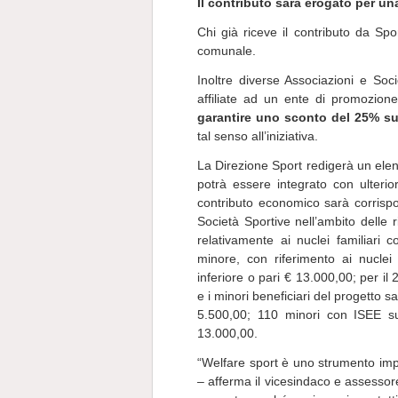
Il contributo sarà erogato per un
Chi già riceve il contributo da Sp
comunale.
Inoltre diverse Associazioni e Soci
affiliate ad un ente di promozione
garantire uno sconto del 25% su
tal senso all’iniziativa.
La Direzione Sport redigerà un elen
potrà essere integrato con ulterio
contributo economico sarà corrisp
Società Sportive nell’ambito delle 
relativamente ai nuclei familiari
minore, con riferimento ai nuclei
inferiore o pari € 13.000,00; per i
e i minori beneficiari del progetto s
5.500,00; 110 minori con ISEE su
13.000,00.
“Welfare sport è uno strumento impo
– afferma il vicesindaco e assessor