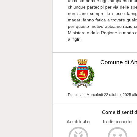
un costo perché oggi sappiamo tutti
chiunque partecipi per via delle sp
non siano sempre le stesse famigl
magari fanno fatica a trovare qualc
per questo motivo abbiamo razionali
Ministero o dalla Regione in modo c
ai figli”.
Comune di A
Pubblicato Mercoledì 22 ottobre, 2025
all
Come ti senti 
Arrabbiato
In disaccordo