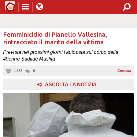
Femminicidio di Pianello Vallesina,
rintracciato il marito della vittima
Prevista nei prossimi giorni l'autopsia sul corpo della
49enne Sadjide Muslija
1.853
0
Cronaca
,
ASCOLTA LA NOTIZIA