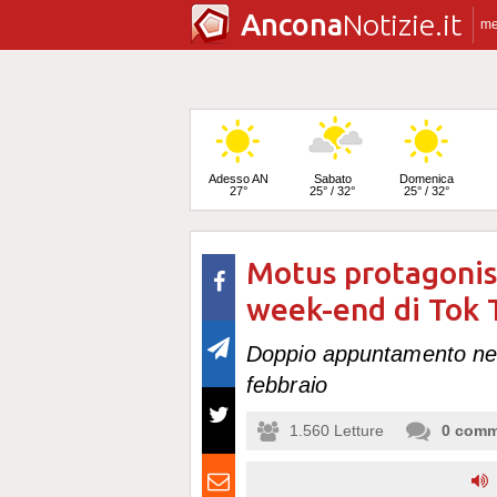
Ancona
Notizie.it
m
Adesso AN
Sabato
Domenica
27°
25° / 32°
25° / 32°
Motus protagonis
Lunedì
24° / 33°
week-end di Tok 
Doppio appuntamento nel
febbraio
1.560
Letture
0
comm