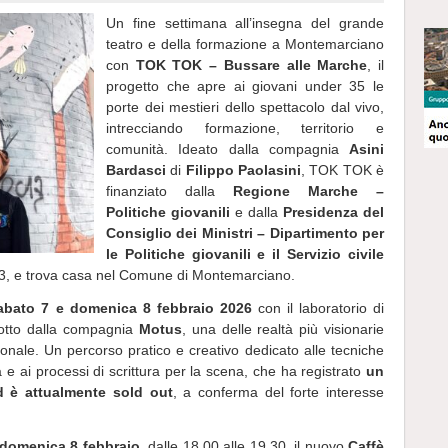
Un fine settimana all’insegna del grande
teatro e della formazione a Montemarciano
con
TOK TOK – Bussare alle Marche
, il
progetto che apre ai giovani under 35 le
porte dei mestieri dello spettacolo dal vivo,
intrecciando formazione, territorio e
comunità. Ideato dalla compagnia
Asini
Bardasci
di
Filippo Paolasini
, TOK TOK è
finanziato dalla
Regione Marche –
Politiche giovanili
e dalla
Presidenza del
Consiglio dei Ministri – Dipartimento per
le Politiche giovanili e il Servizio civile
23, e trova casa nel Comune di Montemarciano.
abato 7 e domenica 8 febbraio 2026
con il laboratorio di
tto dalla compagnia
Motus
, una delle realtà più visionarie
onale. Un percorso pratico e creativo dedicato alle tecniche
 ai processi di scrittura per la scena, che ha registrato
un
d è attualmente sold out
, a conferma del forte interesse
domenica 8 febbraio
, dalle 18.00 alle 19.30, il nuovo
Caffè