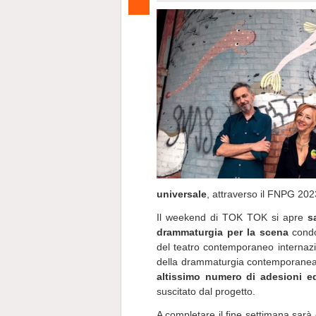
universale
, attraverso il FNPG 20
Il weekend di TOK TOK si apre
s
drammaturgia per la scena
condo
del teatro contemporaneo internazi
della drammaturgia contemporanea e
altissimo numero di adesioni e
suscitato dal progetto.
A completare il fine settimana sarà