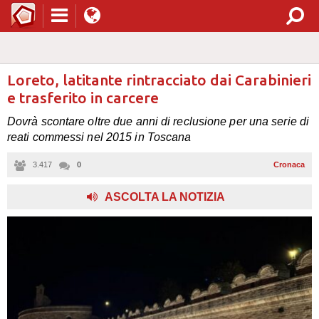
Loreto, latitante rintracciato dai Carabinieri
e trasferito in carcere
Dovrà scontare oltre due anni di reclusione per una serie di
reati commessi nel 2015 in Toscana
3.417
0
Cronaca
,
ASCOLTA LA NOTIZIA