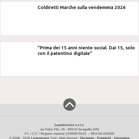
Coldiretti Marche sulla vendemmia 2026
"Prima dei 15 anni niente social. Dai 15, solo
con il patentino digitale"
Lanetservice s.r.l.s.
via Fabio Filzi, 26 - 60019 Senigallia (AN)
P.I. / C.F. / Registro Imprese 02969870423 – REA AN 294359
© 2008 - 2026
Lanetservice
Tutti i diritti riservati -
Disclaimer
-
Pubblicità
-
Informativa