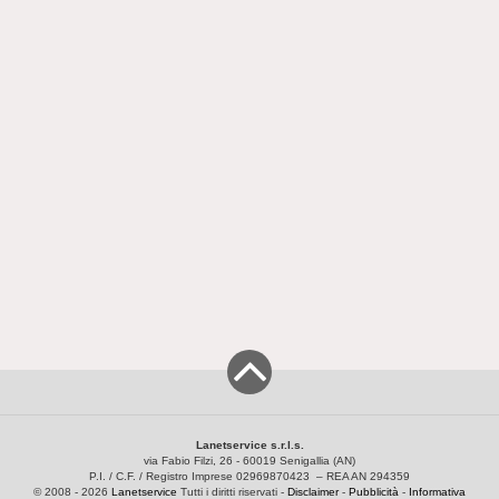
Lanetservice s.r.l.s.
via Fabio Filzi, 26 - 60019 Senigallia (AN)
P.I. / C.F. / Registro Imprese 02969870423 – REA AN 294359
© 2008 - 2026
Lanetservice
Tutti i diritti riservati -
Disclaimer
-
Pubblicità
-
Informativa