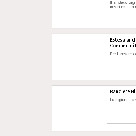
Il sindaco Sig
nostri amici a
Estesa anch
Comune di 
Per i trasgress
Bandiere Bl
La regione inc