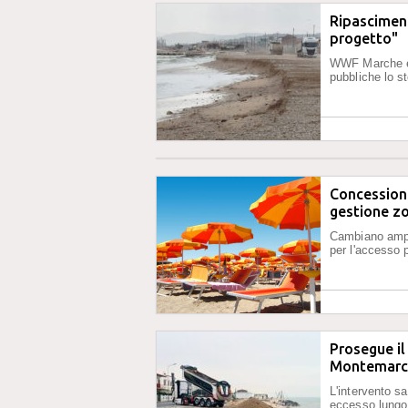
Ripascimen
progetto"
WWF Marche e 
pubbliche lo st
Concessioni
gestione zo
Cambiano ampi
per l'accesso 
Prosegue il
Montemarc
L'intervento sa
eccesso lungo