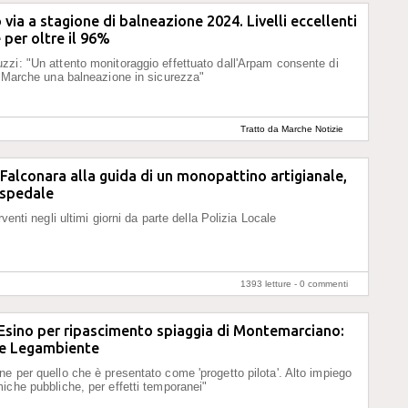
 via a stagione di balneazione 2024. Livelli eccellenti
 per oltre il 96%
zi: "Un attento monitoraggio effettuato dall'Arpam consente di
e Marche una balneazione in sicurezza"
Tratto da Marche Notizie
 Falconara alla guida di un monopattino artigianale,
ospedale
erventi negli ultimi giorni da parte della Polizia Locale
1393 letture -
0 commenti
'Esino per ripascimento spiaggia di Montemarciano:
e Legambiente
e per quello che è presentato come 'progetto pilota'. Alto impiego
iche pubbliche, per effetti temporanei"