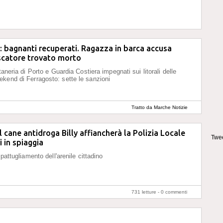
: bagnanti recuperati. Ragazza in barca accusa
scatore trovato morto
itaneria di Porto e Guardia Costiera impegnati sui litorali delle
kend di Ferragosto: sette le sanzioni
Tratto da Marche Notizie
l cane antidroga Billy affiancherà la Polizia Locale
Twee
i in spiaggia
l pattugliamento dell'arenile cittadino
731 letture -
0 commenti