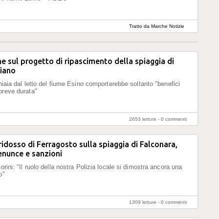
Tratto da Marche Notizie
sul progetto di ripascimento della spiaggia di
iano
ghiaia dal letto del fiume Esino comporterebbe soltanto "benefici
breve durata"
2653 letture -
0 commenti
 ridosso di Ferragosto sulla spiaggia di Falconara,
enunce e sanzioni
orini: "Il ruolo della nostra Polizia locale si dimostra ancora una
o"
1309 letture -
0 commenti