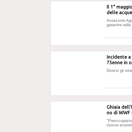
Il 1° maggio
delle acque
Assessore Aguz
garantire nell
Incidente a
75enne in 
Diversi gli int
Ghiaia dell
no di WWF 
"Preoccupazion
risorse econom