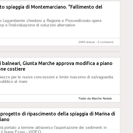
to spiaggia di Montemarciano. "Fallimento del
Legambiente chiedono a Regione e Provveditorato opere
op e l'individuazione di soluzioni alternative
2993 letture -
0 commenti
 balneari, Giunta Marche approva modifica a piano
ne costiere
ezze per le nuove concessioni e limite massimo di salvaguardia
pubblico al mare
Tratto da Marche Notizie
 progetto di ripascimento della spiaggia di Marina di
iano
rà portato a termine attraverso l'asportazione dei sedimenti in
 il fiume Esino - VIDEO