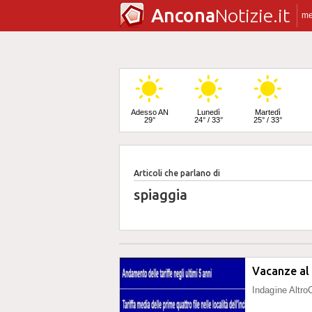
Ancona
Notizie.it
m
Adesso AN
Lunedì
Martedì
29°
24° / 33°
25° / 33°
Articoli che parlano di
Mercoledì
25° / 34°
spiaggia
Vacanze al 
Indagine Altro