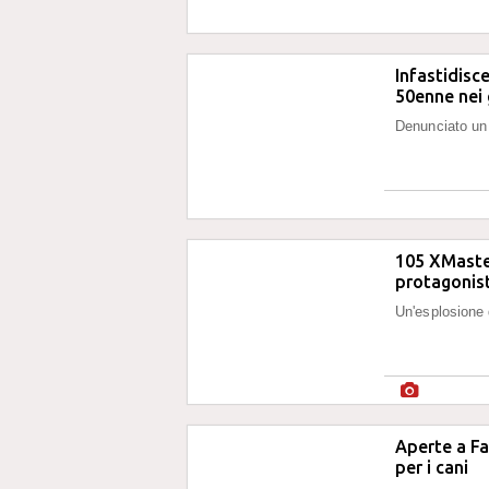
Infastidisce
50enne nei 
Denunciato un 
105 XMaster
protagonist
Un'esplosione 
Aperte a Fa
per i cani