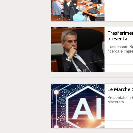
Trasferimen
presentati
L'assessore Bu
ricerca e impr
Le Marche tr
Presentato in 
Macerata