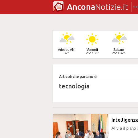
Ancona
Notizie.it
m
Adesso AN
Venerdì
Sabato
32°
25° / 33°
25° / 32°
Articoli che parlano di
Domenica
24° / 32°
tecnologia
Intelligenza
Al via il piano