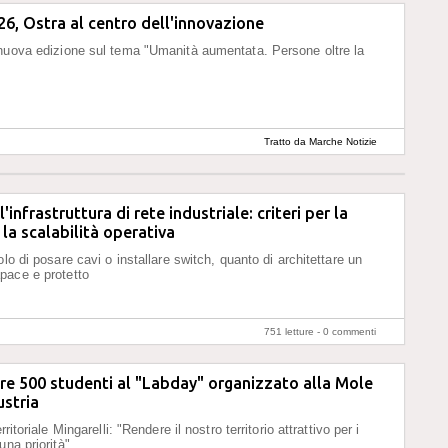
26, Ostra al centro dell'innovazione
nuova edizione sul tema "Umanità aumentata. Persone oltre la
Tratto da Marche Notizie
'infrastruttura di rete industriale: criteri per la
 la scalabilità operativa
olo di posare cavi o installare switch, quanto di architettare un
pace e protetto
751 letture -
0 commenti
re 500 studenti al "Labday" organizzato alla Mole
stria
rritoriale Mingarelli: "Rendere il nostro territorio attrattivo per i
una priorità"