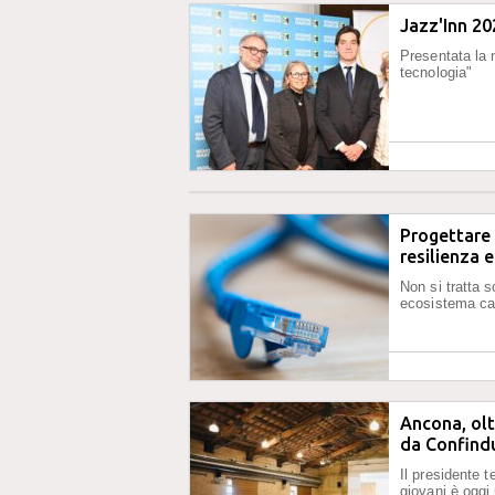
Jazz'Inn 20
Presentata la 
tecnologia"
Progettare l
resilienza e
Non si tratta s
ecosistema ca
Ancona, olt
da Confindu
Il presidente te
giovani è oggi 