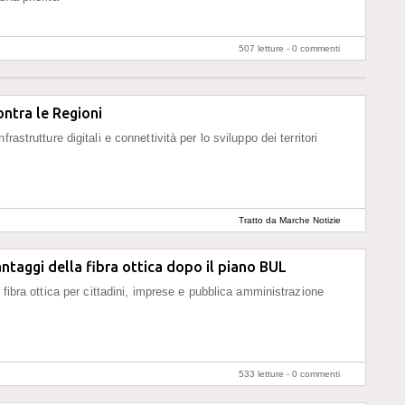
507 letture -
0 commenti
ontra le Regioni
frastrutture digitali e connettività per lo sviluppo dei territori
Tratto da Marche Notizie
antaggi della fibra ottica dopo il piano BUL
a fibra ottica per cittadini, imprese e pubblica amministrazione
533 letture -
0 commenti