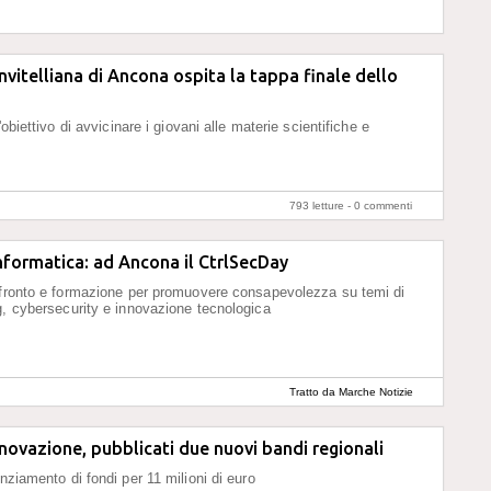
vitelliana di Ancona ospita la tappa finale dello
l'obiettivo di avvicinare i giovani alle materie scientifiche e
793 letture -
0 commenti
nformatica: ad Ancona il CtrlSecDay
nfronto e formazione per promuovere consapevolezza su temi di
g, cybersecurity e innovazione tecnologica
Tratto da Marche Notizie
nnovazione, pubblicati due nuovi bandi regionali
nziamento di fondi per 11 milioni di euro