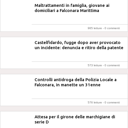
Maltrattamenti in famiglia, giovane ai
domiciliari a Falconara Marittima
965 letture -
0 commenti
Castelfidardo, fugge dopo aver provocato
un incidente: denuncia e ritiro della patente
573 letture -
0 commenti
Controlli antidroga della Polizia Locale a
Falconara, in manette un 31enne
576 letture -
0 commenti
Attesa per il girone delle marchigiane di
serie D