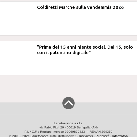
Coldiretti Marche sulla vendemmia 2026
"Prima dei 15 anni niente social. Dai 15, solo
con il patentino digitale"
Lanetservice s.r.l.s.
via Fabio Filzi, 26 - 60019 Senigallia (AN)
P.I. / C.F. / Registro Imprese 02969870423 – REA AN 294359
© 2008 - 2026
Lanetservice
Tutti i diritti riservati -
Disclaimer
-
Pubblicità
-
Informativa