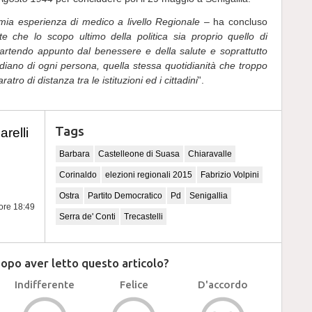
mia esperienza di medico a livello Regionale –
ha concluso
che lo scopo ultimo della politica sia proprio quello di
i, partendo appunto dal benessere e della salute e soprattutto
tidiano di ogni persona, quella stessa quotidianità che troppo
o di distanza tra le istituzioni ed i cittadini
”.
Tags
relli
Barbara
Castelleone di Suasa
Chiaravalle
Corinaldo
elezioni regionali 2015
Fabrizio Volpini
Ostra
Partito Democratico
Pd
Senigallia
 ore 18:49
Serra de' Conti
Trecastelli
dopo aver letto questo articolo?
Indifferente
Felice
D'accordo