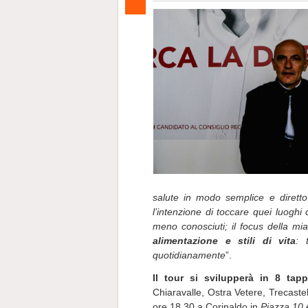
salute in modo semplice e diret
l’intenzione di toccare quei luoghi
meno conosciuti; il focus della 
alimentazione e stili di vita
: 
quotidianamente
”.
Il tour si svilupperà in 8 tap
Chiaravalle, Ostra Vetere, Trecastel
ore 18.30 a Corinaldo in
Piazza 10