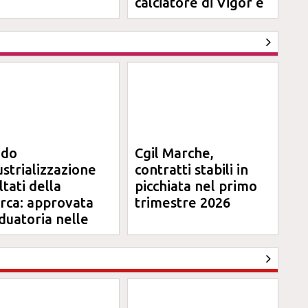
calciatore di Vigor e
Jesina
ndo
Cgil Marche,
ustrializzazione
contratti stabili in
ltati della
picchiata nel primo
erca: approvata
trimestre 2026
duatoria nelle
rche