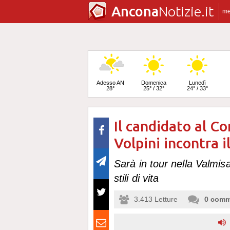
Ancona
Notizie.it
m
Adesso AN
Domenica
Lunedì
28°
25° / 32°
24° / 33°
Il candidato al Co
Martedì
25° / 33°
Volpini incontra il
Sarà in tour nella Valmis
stili di vita
3.413
Letture
0
comm