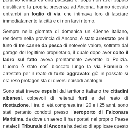
giustificare la propria presenza ad Ancona, hanno ricevuto
entrambi un
foglio di via
, che intimava loro di lasciare
immediatamente la città e di non farvi ritorno.
Sempre nella giornata di domenica un 43enne italiano,
residente nella provincia di Ancona, è stato
arrestato
per il
furto di
tre canne da pesca
di notevole valore, sottratte dal
garage del legittimo proprietario, il quale dopo aver
colto il
ladro sul fatto
aveva prontamente avvertito la Polizia.
L’uomo è stato così bloccato lungo la
via Flaminia
e
arrestato per il reato di
furto aggravato
: già in passato si
era reso protagonista di diversi episodi analoghi.
Sono stati invece
espulsi
dal territorio italiano
tre cittadini
albanesi
, colpevoli di reiterati
furti
e del reato di
ricettazione
. I tre, di età compresa tra i 20 e i 25 anni, sono
stati pertanto condotti presso l’
aeroporto di Falconara
Marittima
, da dove un aereo li ha riportati nel proprio Paese
natale; il
Tribunale di Ancona
ha deciso di applicare questo