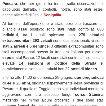
Pescara
, che per giorni ha tenuto sotto osservazione il
capoluogo dall’alto. I controlli, inoltre, sono stati estesi
anche alle città di Jesi e
Senigallia
.
Al termine dell’operazione è stato possibile tracciare un
bilancio assai positivo: sono stati infatti controllati
608
individui
, tra i quali spiccano ben
279 cittadini
extracomunitari
;
293 veicoli
sono stati ispezionati; vi sono
stati
2 arresti e 6 denunce
; 3 cittadini extracomunitari sono
stati accompagnati presso la frontiera italiana per essere
espulsi dal Paese
; 12 locali sono stati controllati; sono state
elevate
14 sanzioni al Codice della Strada
e,
parallelamente, sono stati istituiti ben
32 posti di blocco
.
Intorno alle 14.30 di domenica 28 giugno,
due pregiudicati
di 44 e 20 anni
, originari rispettivamente della provincia di
Pesaro e di quella di Foggia, sono stati individuati mentre si
aggiravano con fare sospetto lungo
corso Stamira
,
mettendo nel mirino alcuni croceristi. I due sono stati
pertanto fermati da una pattuglia e, dopo non aver saputo