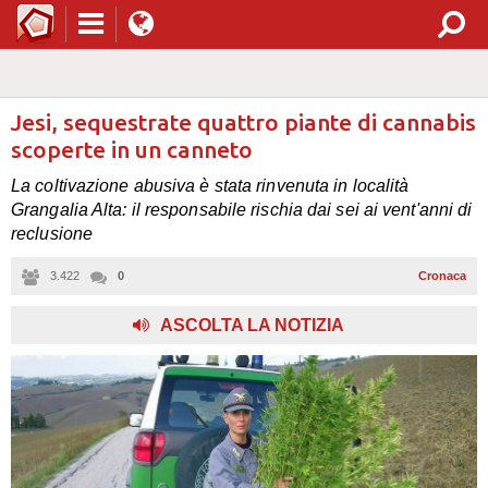
Jesi, sequestrate quattro piante di cannabis
scoperte in un canneto
La coltivazione abusiva è stata rinvenuta in località
Grangalia Alta: il responsabile rischia dai sei ai vent'anni di
reclusione
3.422
0
Cronaca
ASCOLTA LA NOTIZIA