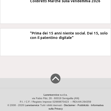
Coldiretti Marche sulla vendemmia 2026
"Prima dei 15 anni niente social. Dai 15, solo
con il patentino digitale"
Lanetservice s.r.l.s.
via Fabio Filzi, 26 - 60019 Senigallia (AN)
P.I. / C.F. / Registro Imprese 02969870423 – REA AN 294359
© 2008 - 2026
Lanetservice
Tutti i diritti riservati -
Disclaimer
-
Pubblicità
-
Informativa
sulla Privacy