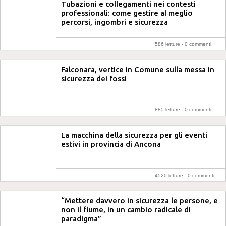
Tubazioni e collegamenti nei contesti
professionali: come gestire al meglio
percorsi, ingombri e sicurezza
586 letture -
0 commenti
Falconara, vertice in Comune sulla messa in
sicurezza dei fossi
885 letture -
0 commenti
La macchina della sicurezza per gli eventi
estivi in provincia di Ancona
4520 letture -
0 commenti
“Mettere davvero in sicurezza le persone, e
non il fiume, in un cambio radicale di
paradigma”