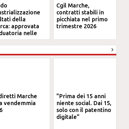
ndo
Cgil Marche,
ustrializzazione
contratti stabili in
ltati della
picchiata nel primo
erca: approvata
trimestre 2026
duatoria nelle
rche
diretti Marche
"Prima dei 15 anni
la vendemmia
niente social. Dai 15,
6
solo con il patentino
digitale"