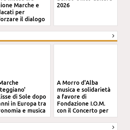
ione Marche e
2026
dacati per
forzare il dialogo
Marche
A Morro d'Alba
steggiano'
musica e solidarietà
clisse di Sole dopo
a favore di
anni in Europa tra
Fondazione I.O.M.
ronomia e musica
con il Concerto per
Anna