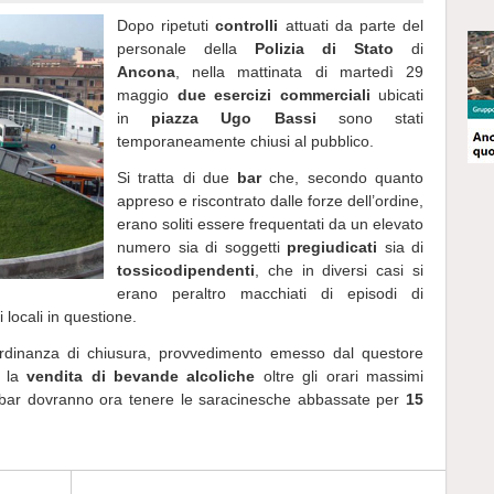
Dopo ripetuti
controlli
attuati da parte del
personale della
Polizia di Stato
di
Ancona
, nella mattinata di martedì 29
maggio
due esercizi commerciali
ubicati
in
piazza Ugo Bassi
sono stati
temporaneamente chiusi al pubblico.
Si tratta di due
bar
che, secondo quanto
appreso e riscontrato dalle forze dell’ordine,
erano soliti essere frequentati da un elevato
numero sia di soggetti
pregiudicati
sia di
tossicodipendenti
, che in diversi casi si
erano peraltro macchiati di episodi di
 locali in questione.
l’ordinanza di chiusura, provvedimento emesso dal questore
e la
vendita di bevande alcoliche
oltre gli orari massimi
. I bar dovranno ora tenere le saracinesche abbassate per
15