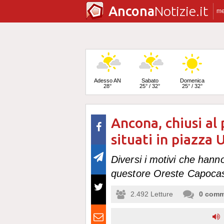
Ancona
Notizie.it
m
Adesso AN
Sabato
Domenica
28°
25° / 32°
25° / 32°
Ancona, chiusi al
Lunedì
24° / 33°
situati in piazza 
Diversi i motivi che hann
questore Oreste Capoca
2.492
Letture
0
comm