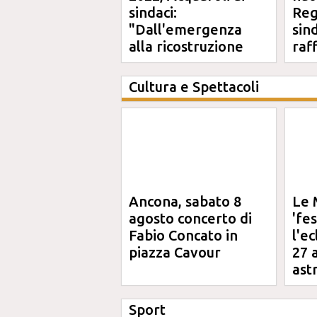
sindaci:
Reg
"Dall'emergenza
sin
alla ricostruzione
raf
definitiva"
Cultura e Spettacoli
Ancona, sabato 8
Le 
agosto concerto di
'fe
Fabio Concato in
l'e
piazza Cavour
27 
ast
Sport