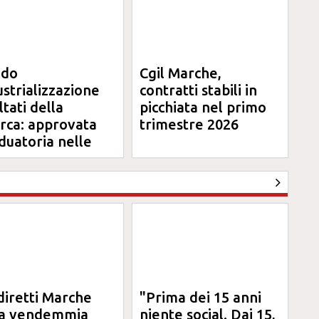
ndo
Cgil Marche,
ustrializzazione
contratti stabili in
ltati della
picchiata nel primo
erca: approvata
trimestre 2026
duatoria nelle
rche
diretti Marche
"Prima dei 15 anni
la vendemmia
niente social. Dai 15,