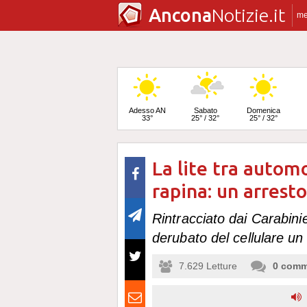
Ancona
Notizie.it
m
Adesso AN
Sabato
Domenica
33°
25° / 32°
25° / 32°
La lite tra automo
Lunedì
24° / 33°
rapina: un arres
Rintracciato dai Carabini
derubato del cellulare u
7.629
Letture
0
comm