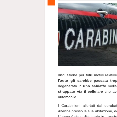
discussione per futili motivi relat
l’auto gli sarebbe passata tro
degenerata in
uno schiaffo
mollat
strappato via il cellulare
che ave
automobile.
I Carabinieri, allertati dal der
43enne presso la sua abitazione, d
L’uomo è stato dichiarato in arresto