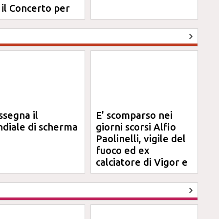
 il Concerto per
na
ssegna il
E' scomparso nei
diale di scherma
giorni scorsi Alfio
Paolinelli, vigile del
fuoco ed ex
calciatore di Vigor e
Jesina