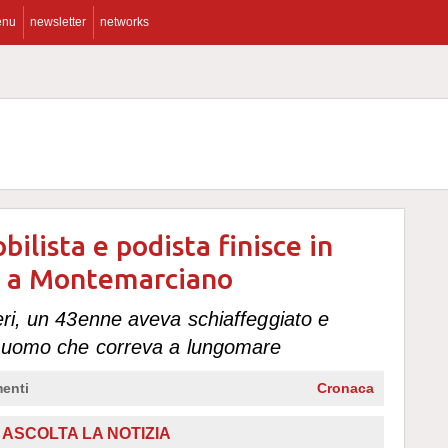
enu
newsletter
networks
bilista e podista finisce in
to a Montemarciano
eri, un 43enne aveva schiaffeggiato e
n uomo che correva a lungomare
enti
Cronaca
,
ASCOLTA LA NOTIZIA