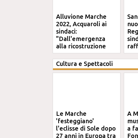
Alluvione Marche
San
2022, Acquaroli ai
nuo
sindaci:
Reg
"Dall'emergenza
sin
alla ricostruzione
raf
definitiva"
Cultura e Spettacoli
Le Marche
A M
'festeggiano'
mus
l'eclisse di Sole dopo
a f
27 anni in Europa tra
Fon