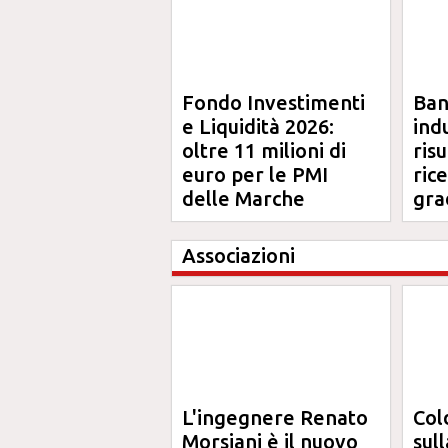
Fondo Investimenti
Ba
e Liquidità 2026:
ind
oltre 11 milioni di
risu
euro per le PMI
ric
delle Marche
gra
Ma
Associazioni
L'ingegnere Renato
Col
Morsiani è il nuovo
sul