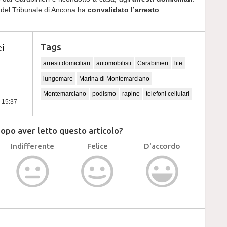
IP del Tribunale di Ancona ha
convalidato l’arresto
.
Tags
i
arresti domiciliari
automobilisti
Carabinieri
lite
lungomare
Marina di Montemarciano
Montemarciano
podismo
rapine
telefoni cellulari
e 15:37
dopo aver letto questo articolo?
Indifferente
Felice
D'accordo