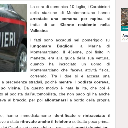
La sera di domenica 10 luglio, i Carabinieri
della stazione di Montemarciano hanno
arrestato una persona per rapina
: si
tratta di un
43enne residente nella
Vallesina
.
I fatti sono accaduti nel pomeriggio su
lungomare Buglioni
, a Marina di
Montemarciano. Il 43enne, poi finito in
manette, era alla guida della sua vettura,
quando ha incrociato un uomo di
Montemarciano che faceva attività fisica,
correndo. Tra i due si è accesa una
ive a precedenze stradali, poichè
mentre il podista correva,
ppo vicina
. Da questo motivo è nata la lite, che poi è
o al podista dall’automobilista, che non pago gli ha anche
va al braccio, per poi
allontanarsi
a bordo della propria
ubato, hanno immediatamente
identificato e rintracciato
il
ove è stato
ritrovato anche il telefono
sottratto poco prima.
 dai Carabinieri e ricondotto a casa, agli
arresti domiciliari
.