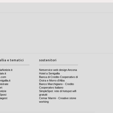
allia e tematici
sostenitori
iaNotizie.it
Netservice web design Ancona
atv.it
Hotel a Senigallia
a.com
Banca di Credito Cooperativo di
igallia.it
Ostra e Morro d'Alba
nistrate
Banco Marchigiano - Credito
rt
Cooperativo Italiano
otizie
SimpleSpot: rete di hotspot wifi
Sposi
gratuiti
iagest
Cemar Marmi - Creative stone
working