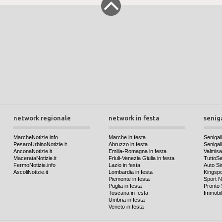
network regionale
network in festa
senig
MarcheNotizie.info
Marche in festa
Senigall
PesaroUrbinoNotizie.it
Abruzzo in festa
Senigalli
AnconaNotizie.it
Emilia-Romagna in festa
Valmis
MacerataNotizie.it
Friuli-Venezia Giulia in festa
TuttoSen
FermoNotizie.info
Lazio in festa
Auto Si
AscoliNotizie.it
Lombardia in festa
Kingspo
Piemonte in festa
Sport N
Puglia in festa
Pronto 
Toscana in festa
Immobil
Umbria in festa
Veneto in festa