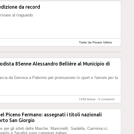
edizione da record
rrivano al traguardo
Tratto da Pesaro Urbino
Notizie
podista 85enne Alessandro Bellière al Municipio di
rcia da Genova a Palermo per promuovere lo sport e l'amore per la
1458 letture -
0 commenti
l Piceno Fermano: assegnati i titoli nazionali
rto San Giorgio
e per gli atleti delle Marche: Mancinelli, Sardella, Carminucci,
gelis e Serafini sono campioni italiani