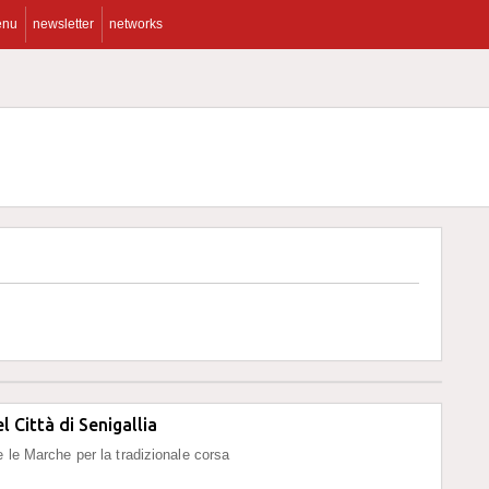
enu
newsletter
networks
el Città di Senigallia
e le Marche per la tradizionale corsa