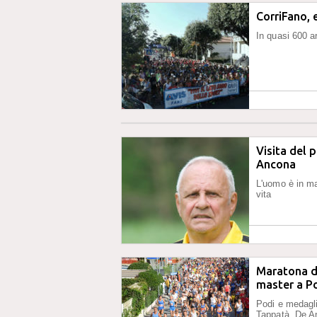
CorriFano, 
In quasi 600 a
Visita del 
Ancona
L'uomo è in ma
vita
Maratona de
master a Po
Podi e medagli
Tappatà, De An