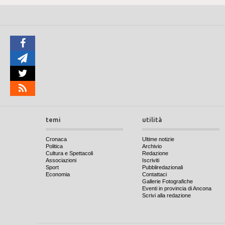
temi
utilità
Cronaca
Ultime notizie
Politica
Archivio
Cultura e Spettacoli
Redazione
Associazioni
Iscriviti
Sport
Pubbliredazionali
Economia
Contattaci
Gallerie Fotografiche
Eventi in provincia di Ancona
Scrivi alla redazione