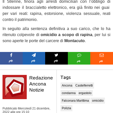
Il 58enne, finora agli arresti domiciliari con l’obbligo di
indossare il braccialetto elettronico, era già finito nei guai
per vari reati: rapina, estorsione, violenza sessuale, reati
contro il patrimonio.
In seguito alla sentenza definitiva a suo carico, che lo ha
ritenuto colpevole di
omicidio a scopo di rapina
, per lui si
sono aperte le porte del carcere di
Montacuto
.
Tags
Redazione
Ancona
Ancona
Castelferretti
Notizie
condanna
ergastolo
Falconara Marittima
omicidio
Polizia
Pubblicato Mercoledì 21 dicembre,
2022
alle ore 15:10