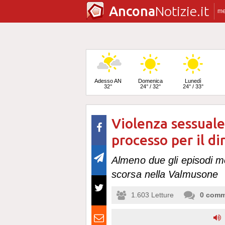
Ancona
Notizie.it
m
Adesso AN
Domenica
Lunedì
32°
24° / 32°
24° / 33°
Violenza sessuale
Martedì
25° / 33°
processo per il d
Almeno due gli episodi mo
scorsa nella Valmusone
1.603
Letture
0
comm