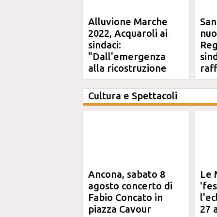
Alluvione Marche
San
2022, Acquaroli ai
nuo
sindaci:
Reg
"Dall'emergenza
sin
alla ricostruzione
raf
definitiva"
Cultura e Spettacoli
Ancona, sabato 8
Le 
agosto concerto di
'fe
Fabio Concato in
l'e
piazza Cavour
27 