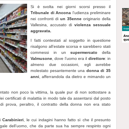
Si è svolta nei giorni scorsi presso il
Tribunale di Ancona
l’udienza preliminare
nei confronti di
un 35enne
originario della
Vallesina, accusato di
violenza sessuale
aggravata.
I fatti contestati al soggetto in questione
risalgono all’estate scorsa e sarebbero stati
commessi in un
supermercato
della
Valmusone
, dove l’uomo era il
direttore
: in
almeno due occasioni, egli avrebbe
molestato pesantemente una
donna di 35
anni
, afferrandola da dietro e mimando un
tato non poco la vittima, la quale pur di non sottostare a
ei certificati di malattia in modo tale da assentarsi dal posto
di prova, peraltro, il contratto della donna non era stato
ai
Carabinieri
, le cui indagini hanno fatto sì che il presunto
legale dell’uomo, che da parte sua ha sempre respinto ogni