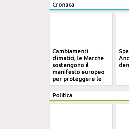
Cronaca
Cambiamenti
Spa
climatici, le Marche
Anc
sostengono il
den
manifesto europeo
per proteggere le
aree costiere
Politica