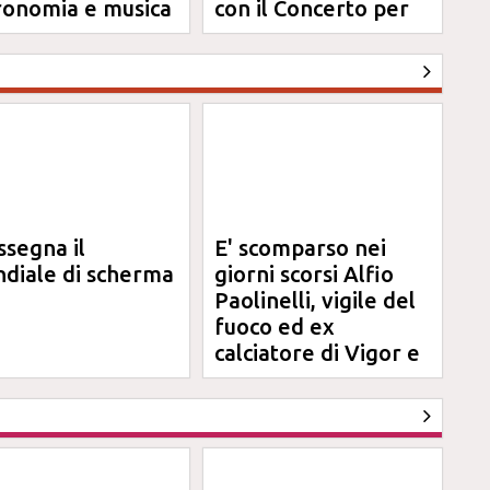
ronomia e musica
con il Concerto per
Anna
ssegna il
E' scomparso nei
diale di scherma
giorni scorsi Alfio
Paolinelli, vigile del
fuoco ed ex
calciatore di Vigor e
Jesina