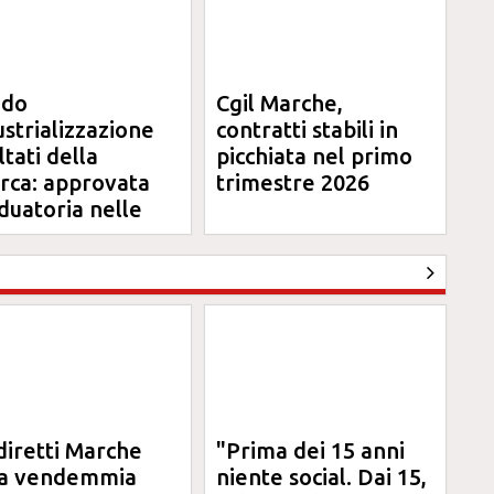
ndo
Cgil Marche,
ustrializzazione
contratti stabili in
ltati della
picchiata nel primo
erca: approvata
trimestre 2026
duatoria nelle
rche
diretti Marche
"Prima dei 15 anni
la vendemmia
niente social. Dai 15,