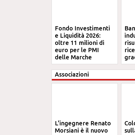
Fondo Investimenti
Ba
e Liquidità 2026:
ind
oltre 11 milioni di
risu
euro per le PMI
ric
delle Marche
gra
Ma
Associazioni
L'ingegnere Renato
Col
Morsiani è il nuovo
sul