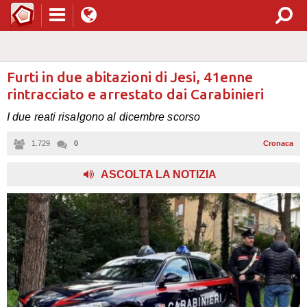
Furti in due abitazioni di Jesi, 41enne
rintracciato e arrestato dai Carabinieri
I due reati risalgono al dicembre scorso
1.729
0
Cronaca
ASCOLTA LA NOTIZIA