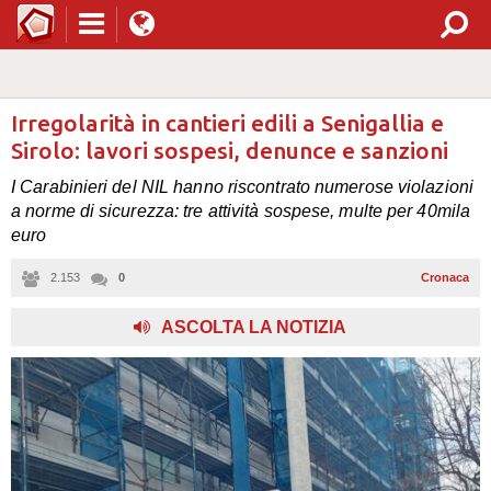
Irregolarità in cantieri edili a Senigallia e
Sirolo: lavori sospesi, denunce e sanzioni
I Carabinieri del NIL hanno riscontrato numerose violazioni
a norme di sicurezza: tre attività sospese, multe per 40mila
euro
2.153
0
Cronaca
,
ASCOLTA LA NOTIZIA