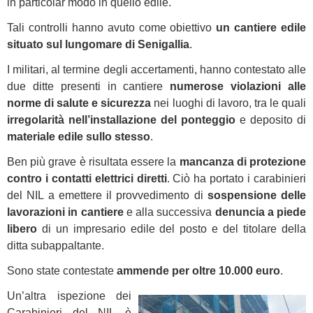
in particolar modo in quello edile.
Tali controlli hanno avuto come obiettivo
un cantiere edile
situato sul lungomare di Senigallia
.
I militari, al termine degli accertamenti, hanno contestato alle
due ditte presenti in cantiere
numerose violazioni alle
norme di salute e sicurezza
nei luoghi di lavoro, tra le quali
irregolarità nell’installazione del ponteggio
e deposito di
materiale edile sullo stesso
.
Ben più grave è risultata essere la
mancanza di protezione
contro i contatti elettrici diretti
. Ciò ha portato i carabinieri
del NIL a emettere il provvedimento di
sospensione delle
lavorazioni in cantiere
e alla successiva
denuncia a piede
libero
di un impresario edile del posto e del titolare della
ditta subappaltante.
Sono state contestate
ammende per oltre 10.000 euro
.
Un’altra ispezione dei
Carabinieri del NIL è