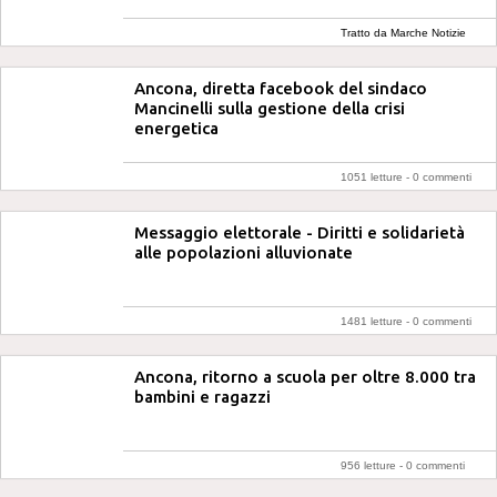
Tratto da Marche Notizie
Ancona, diretta facebook del sindaco
Mancinelli sulla gestione della crisi
energetica
1051 letture -
0 commenti
Messaggio elettorale - Diritti e solidarietà
alle popolazioni alluvionate
1481 letture -
0 commenti
Ancona, ritorno a scuola per oltre 8.000 tra
bambini e ragazzi
956 letture -
0 commenti