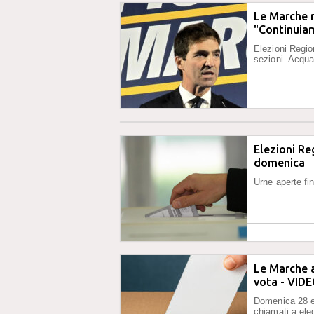
Le Marche r
"Continuia
Elezioni Region
sezioni. Acqua
Elezioni Re
domenica
Urne aperte fi
Le Marche a
vota - VID
Domenica 28 e 
chiamati a ele