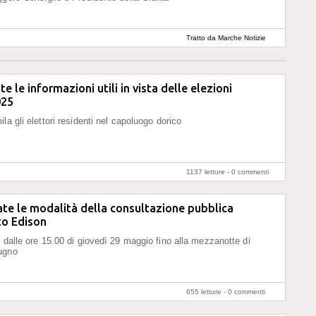
Tratto da Marche Notizie
e le informazioni utili in vista delle elezioni
025
la gli elettori residenti nel capoluogo dorico
1137 letture -
0 commenti
trate le modalità della consultazione pubblica
to Edison
e dalle ore 15.00 di giovedì 29 maggio fino alla mezzanotte di
ugno
655 letture -
0 commenti