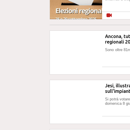
Ancona, tutt
regionali 2
Sono oltre 81mi
Jesi, illus
sull'impian
Si potrà votar
domenica 8 gi