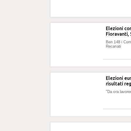
Elezioni co
Fioravanti, 
Ben 148 i Comu
Recanati
Elezioni eu
risultati re
"Da ora lavore