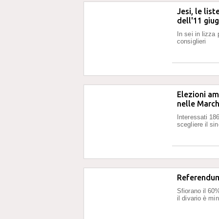
Jesi, le lis
dell'11 giu
In sei in lizza
consiglieri
Elezioni am
nelle Marc
Interessati 186
scegliere il si
Referendum:
Sfiorano il 60%
il divario è mi