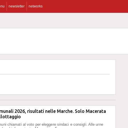
enu
newsletter
networks
munali 2026, risultati nelle Marche. Solo Macerata
llottaggio
uni chiamati al voto per eleggere sindaci e consigli. Alle urne