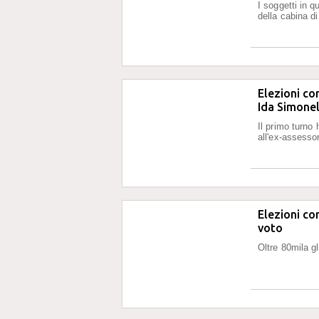
I soggetti in q
della cabina di
Elezioni co
Ida Simonel
Il primo turno 
all'ex-assesso
Elezioni co
voto
Oltre 80mila gl