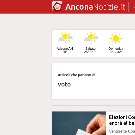
Ancona
Notizie.it
m
Adesso AN
Sabato
Domenica
28°
25° / 32°
25° / 32°
Articoli che parlano di
Lunedì
24° / 33°
voto
Elezioni Co
andrà al ba
Ventisette Com