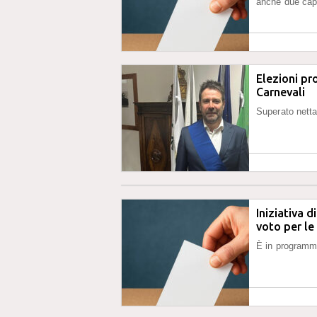
anche due cap
Elezioni pr
Carnevali
Superato netta
Iniziativa d
voto per l
È in programm