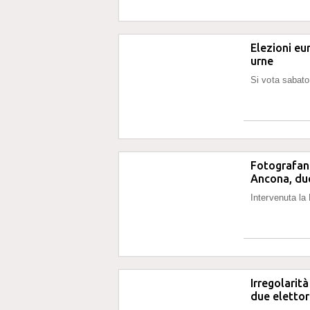
Elezioni eu
urne
Si vota sabat
Fotografano
Ancona, due
Intervenuta la
Irregolarit
due elettor