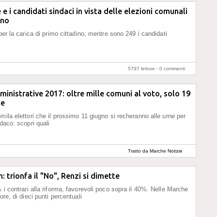
te e i candidati sindaci in vista delle elezioni comunali
gno
 per la carica di primo cittadino, mentre sono 249 i candidati
5797 letture -
0 commenti
ministrative 2017: oltre mille comuni al voto, solo 19
he
mila elettori che il prossimo 11 giugno si recheranno alle urne per
ndaco: scopri quali
Tratto da Marche Notizie
 trionfa il "No", Renzi si dimette
 i contrari alla riforma, favorevoli poco sopra il 40%. Nelle Marche
nore, di dieci punti percentuali