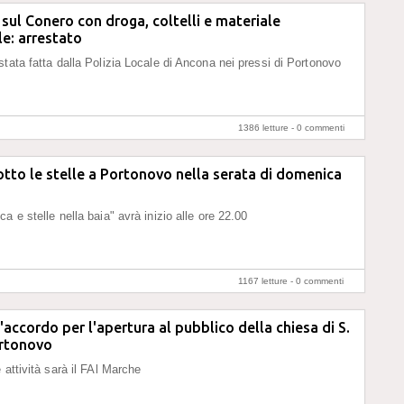
sul Conero con droga, coltelli e materiale
e: arrestato
stata fatta dalla Polizia Locale di Ancona nei pressi di Portonovo
1386 letture -
0 commenti
tto le stelle a Portonovo nella serata di domenica
a e stelle nella baia" avrà inizio alle ore 22.00
1167 letture -
0 commenti
'accordo per l'apertura al pubblico della chiesa di S.
ortonovo
 attività sarà il FAl Marche