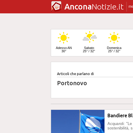
Ancona
Notizie.it
m
Adesso AN
Sabato
Domenica
30°
25° / 32°
25° / 32°
Articoli che parlano di
Lunedì
24° / 33°
Portonovo
Bandiere Bl
Acquaroli: "Le
sostenibilità, s