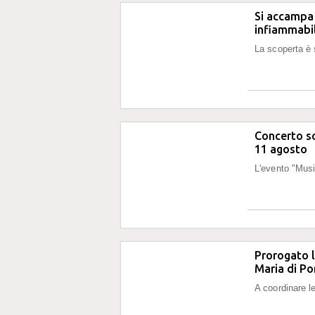
Si accampa 
infiammabil
La scoperta è 
Concerto so
11 agosto
L'evento "Music
Prorogato l
Maria di P
A coordinare le