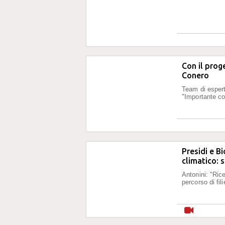
Con il prog
Conero
Team di esperti
"Importante co
Presidi e B
climatico: 
Antonini: "Rice
percorso di fi