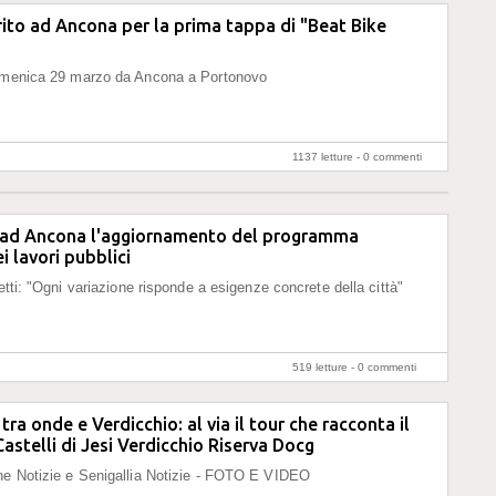
ito ad Ancona per la prima tappa di "Beat Bike
omenica 29 marzo da Ancona a Portonovo
1137 letture -
0 commenti
ad Ancona l'aggiornamento del programma
i lavori pubblici
etti: "Ogni variazione risponde a esigenze concrete della città"
519 letture -
0 commenti
ra onde e Verdicchio: al via il tour che racconta il
Castelli di Jesi Verdicchio Riserva Docg
he Notizie e Senigallia Notizie - FOTO E VIDEO