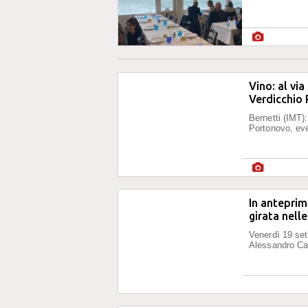
Vino: al via
Verdicchio
Bernetti (IMT)
Portonovo, eve
In anteprim
girata nell
Venerdì 19 set
Alessandro Cas