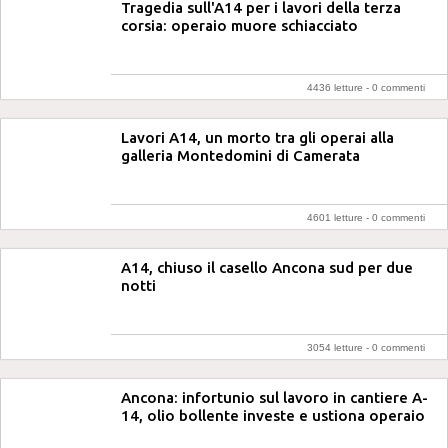
Tragedia sull'A14 per i lavori della terza
corsia: operaio muore schiacciato
4436 letture -
0 commenti
Lavori A14, un morto tra gli operai alla
galleria Montedomini di Camerata
4601 letture -
0 commenti
A14, chiuso il casello Ancona sud per due
notti
3054 letture -
0 commenti
Ancona: infortunio sul lavoro in cantiere A-
14, olio bollente investe e ustiona operaio