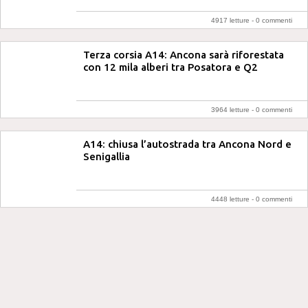
4917 letture -
0 commenti
Terza corsia A14: Ancona sarà riforestata
con 12 mila alberi tra Posatora e Q2
3964 letture -
0 commenti
A14: chiusa l’autostrada tra Ancona Nord e
Senigallia
4448 letture -
0 commenti