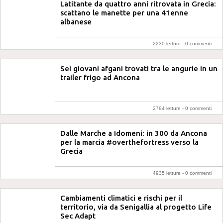
Latitante da quattro anni ritrovata in Grecia:
scattano le manette per una 41enne
albanese
2230 letture -
0 commenti
Sei giovani afgani trovati tra le angurie in un
trailer frigo ad Ancona
2794 letture -
0 commenti
Dalle Marche a Idomeni: in 300 da Ancona
per la marcia #overthefortress verso la
Grecia
4935 letture -
0 commenti
Cambiamenti climatici e rischi per il
territorio, via da Senigallia al progetto Life
Sec Adapt