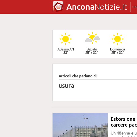
Ancona
Notizie.it
m
Adesso AN
Sabato
Domenica
33°
25° / 32°
25° / 32°
Articoli che parlano di
Lunedì
24° / 33°
usura
Estorsione 
carcere pad
Un 48enne e un