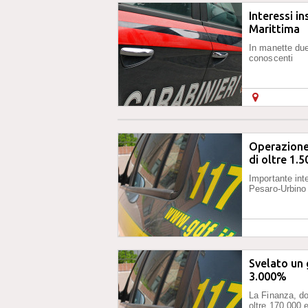
Interessi i
Marittima
In manette due 
conoscenti
Operazione 
di oltre 1.
Importante int
Pesaro-Urbino
Svelato un 
3.000%
La Finanza, do
oltre 170.000 