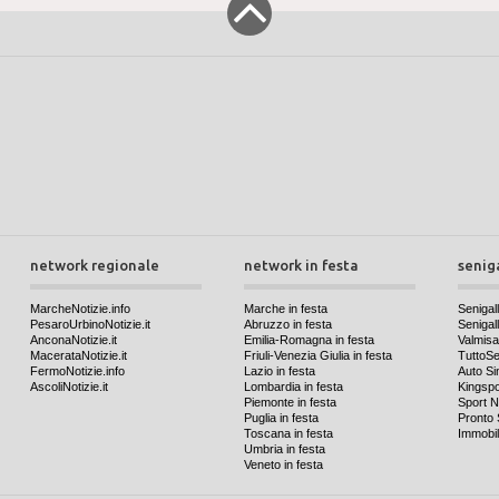
network regionale
network in festa
senig
MarcheNotizie.info
Marche in festa
Senigall
PesaroUrbinoNotizie.it
Abruzzo in festa
Senigalli
AnconaNotizie.it
Emilia-Romagna in festa
Valmis
MacerataNotizie.it
Friuli-Venezia Giulia in festa
TuttoSen
FermoNotizie.info
Lazio in festa
Auto Si
AscoliNotizie.it
Lombardia in festa
Kingspo
Piemonte in festa
Sport N
Puglia in festa
Pronto 
Toscana in festa
Immobil
Umbria in festa
Veneto in festa