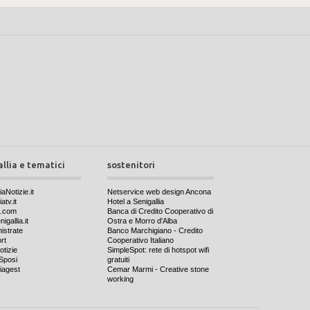
allia e tematici
sostenitori
iaNotizie.it
Netservice web design Ancona
atv.it
Hotel a Senigallia
a.com
Banca di Credito Cooperativo di
igallia.it
Ostra e Morro d'Alba
nistrate
Banco Marchigiano - Credito
rt
Cooperativo Italiano
otizie
SimpleSpot: rete di hotspot wifi
Sposi
gratuiti
iagest
Cemar Marmi - Creative stone
working