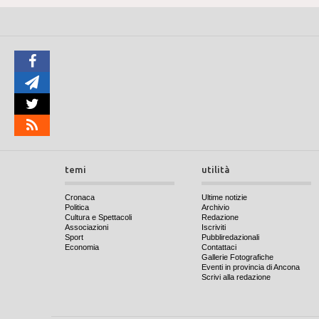
temi
utilità
Cronaca
Ultime notizie
Politica
Archivio
Cultura e Spettacoli
Redazione
Associazioni
Iscriviti
Sport
Pubbliredazionali
Economia
Contattaci
Gallerie Fotografiche
Eventi in provincia di Ancona
Scrivi alla redazione