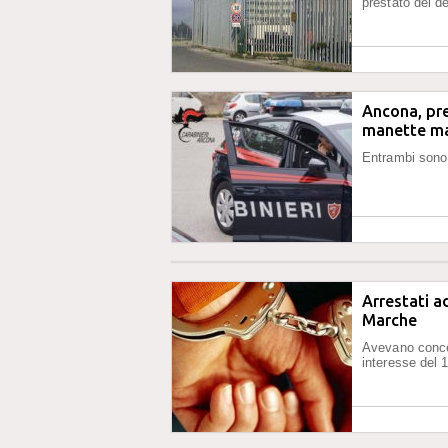
prestato del d
Ancona, pre
manette ma
Entrambi sono 
Arrestati a
Marche
Avevano conce
interesse del