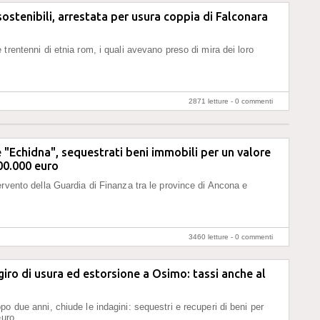
nsostenibili, arrestata per usura coppia di Falconara
trentenni di etnia rom, i quali avevano preso di mira dei loro
2871 letture -
0 commenti
"Echidna", sequestrati beni immobili per un valore
500.000 euro
ervento della Guardia di Finanza tra le province di Ancona e
3460 letture -
0 commenti
giro di usura ed estorsione a Osimo: tassi anche al
po due anni, chiude le indagini: sequestri e recuperi di beni per
euro