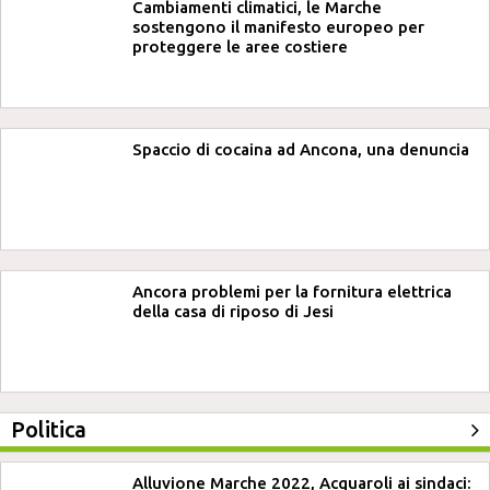
Cambiamenti climatici, le Marche
sostengono il manifesto europeo per
proteggere le aree costiere
Spaccio di cocaina ad Ancona, una denuncia
Ancora problemi per la fornitura elettrica
della casa di riposo di Jesi
Politica
Alluvione Marche 2022, Acquaroli ai sindaci: