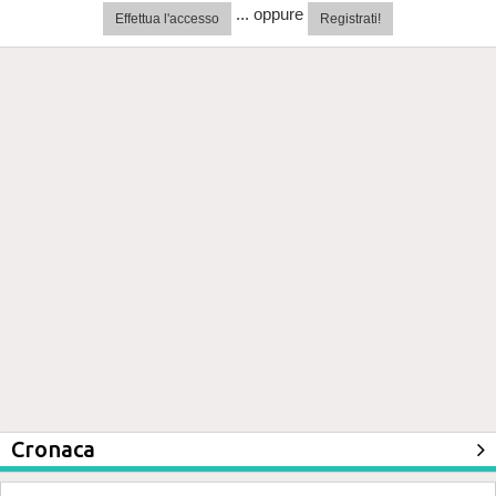
... oppure
Effettua l'accesso
Registrati!
Cronaca