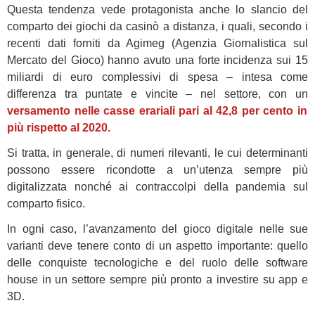
Questa tendenza vede protagonista anche lo slancio del
comparto dei giochi da casinò a distanza, i quali, secondo i
recenti dati forniti da Agimeg (Agenzia Giornalistica sul
Mercato del Gioco) hanno avuto una forte incidenza sui 15
miliardi di euro complessivi di spesa – intesa come
differenza tra puntate e vincite – nel settore, con un
versamento nelle casse erariali pari al 42,8 per cento in
più rispetto al 2020.
Si tratta, in generale, di numeri rilevanti, le cui determinanti
possono essere ricondotte a un’utenza sempre più
digitalizzata nonché ai contraccolpi della pandemia sul
comparto fisico.
In ogni caso, l’avanzamento del gioco digitale nelle sue
varianti deve tenere conto di un aspetto importante: quello
delle conquiste tecnologiche e del ruolo delle software
house in un settore sempre più pronto a investire su app e
3D.