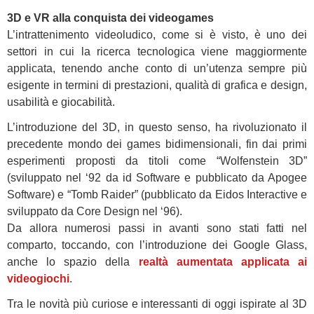
3D e VR alla conquista dei videogames
L’intrattenimento videoludico, come si è visto, è uno dei
settori in cui la ricerca tecnologica viene maggiormente
applicata, tenendo anche conto di un’utenza sempre più
esigente in termini di prestazioni, qualità di grafica e design,
usabilità e giocabilità.
L’introduzione del 3D, in questo senso, ha rivoluzionato il
precedente mondo dei games bidimensionali, fin dai primi
esperimenti proposti da titoli come “Wolfenstein 3D”
(sviluppato nel ‘92 da id Software e pubblicato da Apogee
Software) e “Tomb Raider” (pubblicato da Eidos Interactive e
sviluppato da Core Design nel ‘96).
Da allora numerosi passi in avanti sono stati fatti nel
comparto, toccando, con l’introduzione dei Google Glass,
anche lo spazio della
realtà aumentata applicata ai
videogiochi
.
Tra le novità più curiose e interessanti di oggi ispirate al 3D