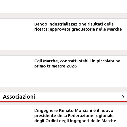
Bando industrializzazione risultati della
ricerca: approvata graduatoria nelle Marche
Cgil Marche, contratti stabili in picchiata nel
primo trimestre 2026
Associazioni
L'ingegnere Renato Morsiani è il nuovo
presidente della Federazione regionale
degli Ordini degli Ingegneri delle Marche