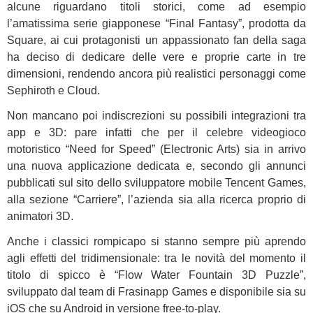
alcune riguardano titoli storici, come ad esempio
l’amatissima serie giapponese “Final Fantasy”, prodotta da
Square, ai cui protagonisti un appassionato fan della saga
ha deciso di dedicare delle vere e proprie carte in tre
dimensioni, rendendo ancora più realistici personaggi come
Sephiroth e Cloud.
Non mancano poi indiscrezioni su possibili integrazioni tra
app e 3D: pare infatti che per il celebre videogioco
motoristico “Need for Speed” (Electronic Arts) sia in arrivo
una nuova applicazione dedicata e, secondo gli annunci
pubblicati sul sito dello sviluppatore mobile Tencent Games,
alla sezione “Carriere”, l’azienda sia alla ricerca proprio di
animatori 3D.
Anche i classici rompicapo si stanno sempre più aprendo
agli effetti del tridimensionale: tra le novità del momento il
titolo di spicco è “Flow Water Fountain 3D Puzzle”,
sviluppato dal team di Frasinapp Games e disponibile sia su
iOS che su Android in versione free-to-play.