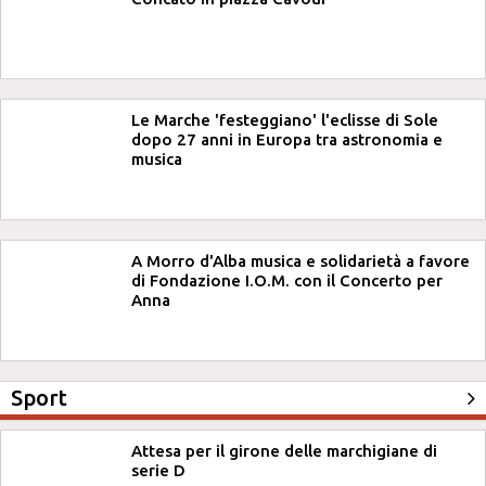
Le Marche 'festeggiano' l'eclisse di Sole
dopo 27 anni in Europa tra astronomia e
musica
A Morro d'Alba musica e solidarietà a favore
di Fondazione I.O.M. con il Concerto per
Anna
Sport
Attesa per il girone delle marchigiane di
serie D