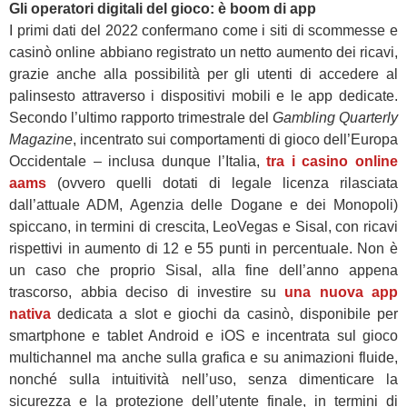
Gli operatori digitali del gioco: è boom di app
I primi dati del 2022 confermano come i siti di scommesse e
casinò online abbiano registrato un netto aumento dei ricavi,
grazie anche alla possibilità per gli utenti di accedere al
palinsesto attraverso i dispositivi mobili e le app dedicate.
Secondo l’ultimo rapporto trimestrale del
Gambling Quarterly
Magazine
, incentrato sui comportamenti di gioco dell’Europa
Occidentale – inclusa dunque l’Italia,
tra i casino online
aams
(ovvero quelli dotati di legale licenza rilasciata
dall’attuale ADM, Agenzia delle Dogane e dei Monopoli)
spiccano, in termini di crescita, LeoVegas e Sisal, con ricavi
rispettivi in aumento di 12 e 55 punti in percentuale. Non è
un caso che proprio Sisal, alla fine dell’anno appena
trascorso, abbia deciso di investire su
una nuova app
nativa
dedicata a slot e giochi da casinò, disponibile per
smartphone e tablet Android e iOS e incentrata sul gioco
multichannel ma anche sulla grafica e su animazioni fluide,
nonché sulla intuitività nell’uso, senza dimenticare la
sicurezza e la protezione dell’utente finale, in termini di