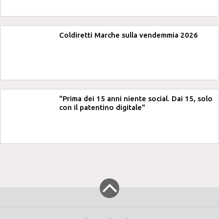
Coldiretti Marche sulla vendemmia 2026
"Prima dei 15 anni niente social. Dai 15, solo
con il patentino digitale"