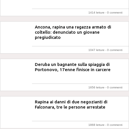
1414 letture -
0 commenti
Ancona, rapina una ragazza armato di
coltello: denunciato un giovane
pregiudicato
1047 letture -
0 commenti
Deruba un bagnante sulla spiaggia di
Portonovo, 17enne finisce in carcere
1656 letture -
0 commenti
Rapina ai danni di due negozianti di
Falconara, tre le persone arrestate
1868 letture -
0 commenti