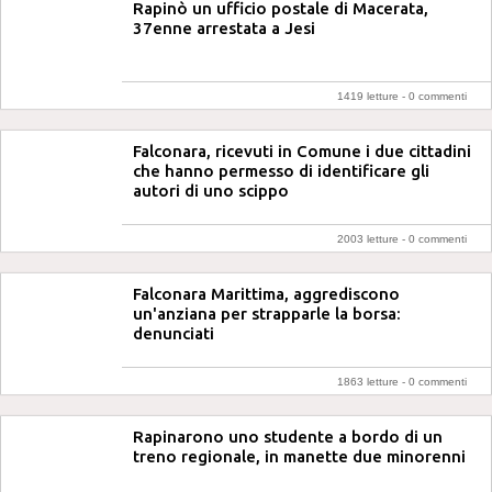
Rapinò un ufficio postale di Macerata,
37enne arrestata a Jesi
1419 letture -
0 commenti
Falconara, ricevuti in Comune i due cittadini
che hanno permesso di identificare gli
autori di uno scippo
2003 letture -
0 commenti
Falconara Marittima, aggrediscono
un'anziana per strapparle la borsa:
denunciati
1863 letture -
0 commenti
Rapinarono uno studente a bordo di un
treno regionale, in manette due minorenni