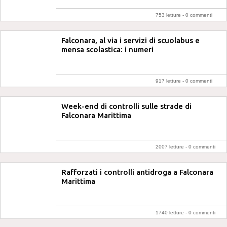
753 letture -
0 commenti
Falconara, al via i servizi di scuolabus e
mensa scolastica: i numeri
917 letture -
0 commenti
Week-end di controlli sulle strade di
Falconara Marittima
2007 letture -
0 commenti
Rafforzati i controlli antidroga a Falconara
Marittima
1740 letture -
0 commenti