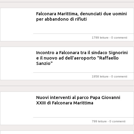
Falconara Marittima, denunciati due uomini
per abbandono di rifiuti
1799 letture -
0 commenti
Incontro a Falconara tra il sindaco Signorini
e il nuovo ad dell'aeroporto "Raffaello
Sanzio"
1958 letture -
0 commenti
Nuovi interventi al parco Papa Giovanni
XXIII di Falconara Marittima
799 letture -
0 commenti