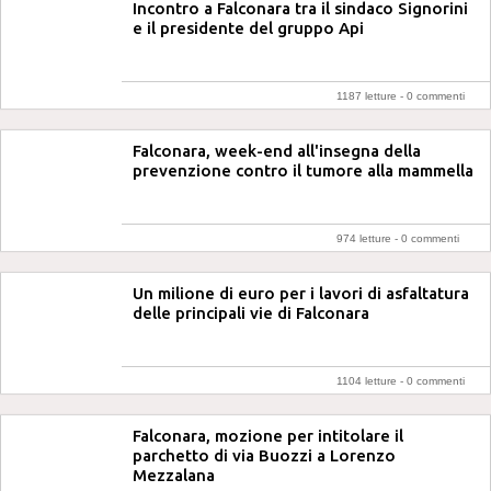
Incontro a Falconara tra il sindaco Signorini
e il presidente del gruppo Api
1187 letture -
0 commenti
Falconara, week-end all'insegna della
prevenzione contro il tumore alla mammella
974 letture -
0 commenti
Un milione di euro per i lavori di asfaltatura
delle principali vie di Falconara
1104 letture -
0 commenti
Falconara, mozione per intitolare il
parchetto di via Buozzi a Lorenzo
Mezzalana