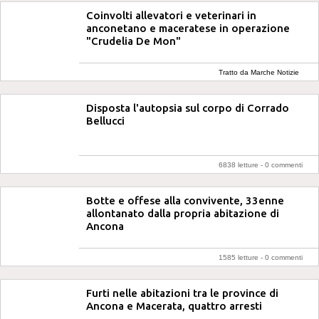
Coinvolti allevatori e veterinari in
anconetano e maceratese in operazione
"Crudelia De Mon"
Tratto da Marche Notizie
Disposta l'autopsia sul corpo di Corrado
Bellucci
6838 letture -
0 commenti
Botte e offese alla convivente, 33enne
allontanato dalla propria abitazione di
Ancona
1585 letture -
0 commenti
Furti nelle abitazioni tra le province di
Ancona e Macerata, quattro arresti