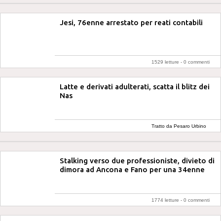
Jesi, 76enne arrestato per reati contabili
1529 letture -
0 commenti
Latte e derivati adulterati, scatta il blitz dei
Nas
Tratto da Pesaro Urbino
Notizie
Stalking verso due professioniste, divieto di
dimora ad Ancona e Fano per una 34enne
1774 letture -
0 commenti